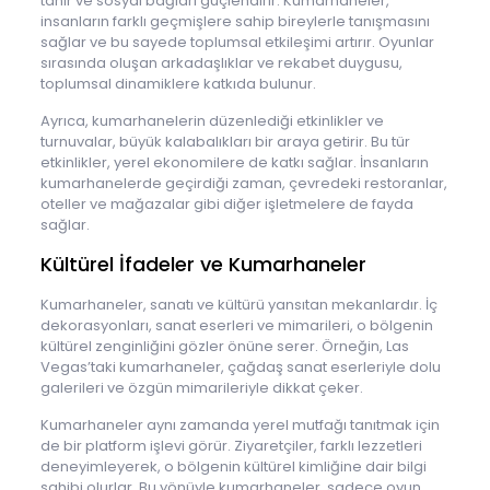
tanır ve sosyal bağları güçlendirir. Kumarhaneler,
insanların farklı geçmişlere sahip bireylerle tanışmasını
sağlar ve bu sayede toplumsal etkileşimi artırır. Oyunlar
sırasında oluşan arkadaşlıklar ve rekabet duygusu,
toplumsal dinamiklere katkıda bulunur.
Ayrıca, kumarhanelerin düzenlediği etkinlikler ve
turnuvalar, büyük kalabalıkları bir araya getirir. Bu tür
etkinlikler, yerel ekonomilere de katkı sağlar. İnsanların
kumarhanelerde geçirdiği zaman, çevredeki restoranlar,
oteller ve mağazalar gibi diğer işletmelere de fayda
sağlar.
Kültürel İfadeler ve Kumarhaneler
Kumarhaneler, sanatı ve kültürü yansıtan mekanlardır. İç
dekorasyonları, sanat eserleri ve mimarileri, o bölgenin
kültürel zenginliğini gözler önüne serer. Örneğin, Las
Vegas’taki kumarhaneler, çağdaş sanat eserleriyle dolu
galerileri ve özgün mimarileriyle dikkat çeker.
Kumarhaneler aynı zamanda yerel mutfağı tanıtmak için
de bir platform işlevi görür. Ziyaretçiler, farklı lezzetleri
deneyimleyerek, o bölgenin kültürel kimliğine dair bilgi
sahibi olurlar. Bu yönüyle kumarhaneler, sadece oyun