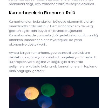
mekanları değil, aynı zamanda kültürel keşif alanlarıdır.
Kumarhanelerin Ekonomik Rolü
Kumarhaneler, bulundukları bölgeye ekonomik olarak
önemli katkılarda bulunur. Hem istihdam hem de vergi
gelirleri açısından büyük bir kaynak oluştururlar.
Kumarhanelerde çalışanlar, bölgedeki ekonomik canlılığı
artırırken, kumarhanelerin ziyaretçileri de yerel
ekonomiye destek verir.
Ayrıca, birçok kumarhane, çevresindeki topluluklara
destek amaçlı sosyal sorumluluk projeleri yürütmektedir.
Bu projeler, yerel eğitim ve sağlık gibi alanlarda
gelişmelere katkıda bulunarak, kumarhanelerin topluma
olan bağlılığını gösterir.