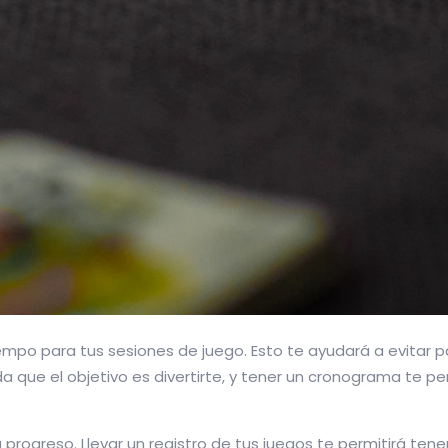
mpo para tus sesiones de juego. Esto te ayudará a evitar 
a que el objetivo es divertirte, y tener un cronograma te per
u progreso. Llevar un registro de tus juegos te permitirá te