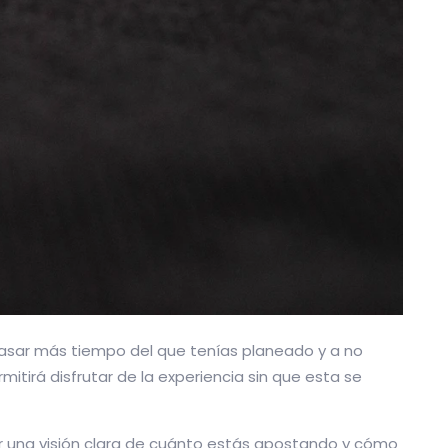
pasar más tiempo del que tenías planeado y a no
mitirá disfrutar de la experiencia sin que esta se
ner una visión clara de cuánto estás apostando y cómo