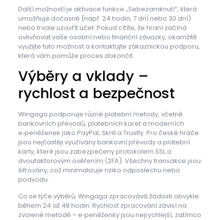
Další možností je aktivace funkce „Sebezamknutí“, která
umožňuje dočasně (např. 24 hodin, 7 dní nebo 30 dní)
nebo trvale uzavřít účet. Pokud cítíte, že hraní začíná
ovlivňovat vaše osobní nebo finanční závazky, okamžitě
využijte tuto možnost a kontaktujte zákaznickou podporu,
která vám pomůže proces dokončit.
Výběry a vklady –
rychlost a bezpečnost
Wingaga podporuje různé platební metody, včetně
bankovních převodů, platebních karet a moderních
e‑peněženek jako PayPal, Skrill a Trustly. Pro české hráče
jsou nejčastěji využívány bankovní převody a platební
karty, které jsou zabezpečeny protokolem SSL a
dvoufaktorovým ověřením (2FA). Všechny transakce jsou
šifrovány, což minimalizuje riziko odposlechu nebo
podvodu.
Co se týče výběrů, Wingaga zpracovává žádosti obvykle
během 24 až 48 hodin. Rychlost zpracování závisí na
zvolené metodě – e‑peněženky jsou nejrychlejší, zatímco