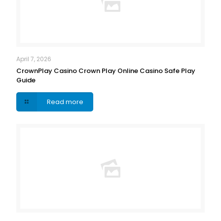
April 7, 2026
CrownPlay Casino Crown Play Online Casino Safe Play
Guide
Read more