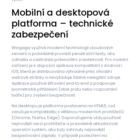
Mobilní a desktopová
platforma – technické
zabezpečení
Wingaga využívá moderní technologii cloudových
serverů a pravidelně provádí penetrační testy, aby
odhalila a odstranila potenciální zranitelnosti. Pro mobilní
zařízení je k dispozici aplikace kompatibilní s Android i
iOS, která je distribuována výhradně přes oficiální
webové stránky a nevyžaduje žádné nelegální zdroje.
Aplikace používá šifrování end‑to‑end a podporuje
biometrické přihlášení (otisk prstu nebo rozpoznání
tváře) pro zvýšení bezpečnosti.
Na desktopu je platforma postavena na HTML5, což
zaručuje kompatibilitu s většinou moderních prohlížečů
(Chrome, Firefox, Edge). Doporučujeme vždy používat
nejnovější verzi prohlížeče a pravidelně aktualizovat
operační systém, aby byly zahrnuty nejnovější
bezpečnostní záplaty. V případě podezření na