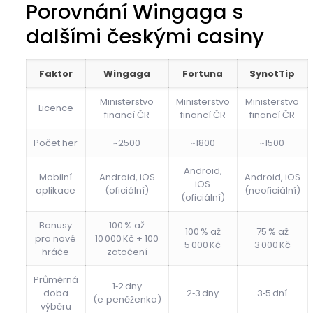
Porovnání Wingaga s
dalšími českými casiny
Faktor
Wingaga
Fortuna
SynotTip
Ministerstvo
Ministerstvo
Ministerstvo
Licence
financí ČR
financí ČR
financí ČR
Počet her
~2500
~1800
~1500
Android,
Mobilní
Android, iOS
Android, iOS
iOS
aplikace
(oficiální)
(neoficiální)
(oficiální)
Bonusy
100 % až
100 % až
75 % až
pro nové
10 000 Kč + 100
5 000 Kč
3 000 Kč
hráče
zatočení
Průměrná
1‑2 dny
doba
2‑3 dny
3‑5 dní
(e‑peněženka)
výběru