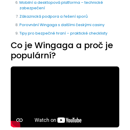
Mobilní a desktopová platforma – technické
zabezpečení
Zákaznická podpora a řešení sporů
Porovnání Wingaga s dalšími českými casiny
Tipy pro bezpečné hraní – praktické checklisty
Co je Wingaga a proč je
populární?