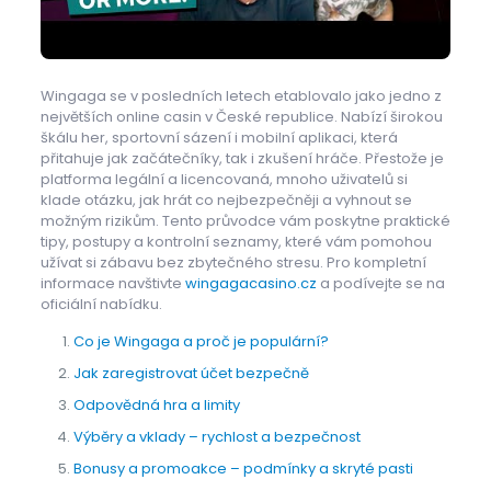
Wingaga se v posledních letech etablovalo jako jedno z
největších online casin v České republice. Nabízí širokou
škálu her, sportovní sázení i mobilní aplikaci, která
přitahuje jak začátečníky, tak i zkušení hráče. Přestože je
platforma legální a licencovaná, mnoho uživatelů si
klade otázku, jak hrát co nejbezpečněji a vyhnout se
možným rizikům. Tento průvodce vám poskytne praktické
tipy, postupy a kontrolní seznamy, které vám pomohou
užívat si zábavu bez zbytečného stresu. Pro kompletní
informace navštivte
wingagacasino.cz
a podívejte se na
oficiální nabídku.
Co je Wingaga a proč je populární?
Jak zaregistrovat účet bezpečně
Odpovědná hra a limity
Výběry a vklady – rychlost a bezpečnost
Bonusy a promoakce – podmínky a skryté pasti