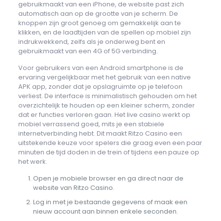
gebruikmaakt van een iPhone, de website past zich
automatisch aan op de grootte van je scherm. De
knoppen zijn groot genoeg om gemakkelijk aan te
klikken, en de laadtijden van de spellen op mobiel zijn
indrukwekkend, zelfs als je onderweg bent en
gebruikmaakt van een 4G of 5G verbinding.
Voor gebruikers van een Android smartphone is de
ervaring vergelijkbaar met het gebruik van een native
APK app, zonder dat je opslagruimte op je telefoon
verliest. De interface is minimalistisch gehouden om het
overzichtelijk te houden op een kleiner scherm, zonder
dat er functies verloren gaan. Het live casino werkt op
mobiel verrassend goed, mits je een stabiele
internetverbinding hebt. Dit maakt Ritzo Casino een
uitstekende keuze voor spelers die graag even een paar
minuten de tijd doden in de trein of tijdens een pauze op
het werk.
Open je mobiele browser en ga direct naar de
website van Ritzo Casino.
Log in met je bestaande gegevens of maak een
nieuw account aan binnen enkele seconden.