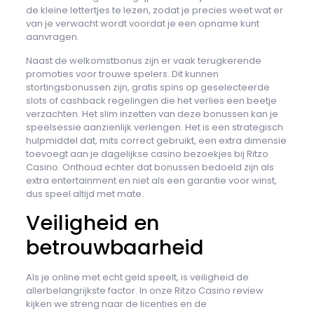
de kleine lettertjes te lezen, zodat je precies weet wat er
van je verwacht wordt voordat je een opname kunt
aanvragen.
Naast de welkomstbonus zijn er vaak terugkerende
promoties voor trouwe spelers. Dit kunnen
stortingsbonussen zijn, gratis spins op geselecteerde
slots of cashback regelingen die het verlies een beetje
verzachten. Het slim inzetten van deze bonussen kan je
speelsessie aanzienlijk verlengen. Het is een strategisch
hulpmiddel dat, mits correct gebruikt, een extra dimensie
toevoegt aan je dagelijkse casino bezoekjes bij Ritzo
Casino. Onthoud echter dat bonussen bedoeld zijn als
extra entertainment en niet als een garantie voor winst,
dus speel altijd met mate.
Veiligheid en
betrouwbaarheid
Als je online met echt geld speelt, is veiligheid de
allerbelangrijkste factor. In onze Ritzo Casino review
kijken we streng naar de licenties en de