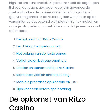
high-rollers aanspreekt. Dit platform heeft de afgelopen
tijd veel aandacht gekregen door zijn gevarieerde
spelaanbod en de manier waarop het omgaat met
gebruikersgemak. In deze tekst gaan we diep in op de
verschillende aspecten die dit platform uniek maken en
waar je als speler op moet letten voordat je een account
aanmaakt.
De opkomst van Ritzo Casino
Een blik op het spelaanbod
Het belang van de juiste bonus
Veiligheid en betrouwbaarheid
Storten en opnemen bij Ritzo Casino
Klantenservice en ondersteuning
Mobiele prestaties op Android en iOS
Tips voor een betere spelervaring
De opkomst van Ritzo
Casino