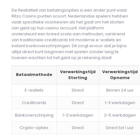
De flexibiliteit van betalingsopties is een ander punt waar
Ritzo Casino punten scoort. Nederlandse spelers hebben
vaak specifieke voorkeuren als het gaat om het storten
van geld op hun casino account. Het platform
ondersteunt een breed scala aan methoden, variërend
van traditionele creditcards tot moderne e-wallets en
instant bankoverschrijvingen. Dit zorgt ervoor dat je bijna
altijd direct kunt beginnen met spelen zonder lang te
hoeven wachten tot het geld op je rekening staat.
Verwerkingstijd
Verwerkingstijd
Betaalmethode
Storting
Opname
E-wallets
Direct
Binnen 24 uur
Creditcards
Direct
1-3 werkdagen
Bankoverschrijving
1-3 werkdagen
2-5 werkdagen
Crypto-opties
Direct
Direct tot 1 uur