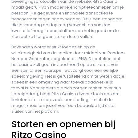
beveiligingsprotocollen van de website. Ritzo Casino
maakt gebruik van moderne encryptietechnieken om je
persoonlijke gegevens en financiële transacties te
beschermen tegen onbevoegden. Dit is een standaard
die je vandaag de dag mag verwachten van een
kwalitatief hoogstaand platform, en het is goed om te
zien dat ze hier geen steken laten vallen.
Bovendien wordt er strikt toegezien op de
willekeurigheid van de spellen door middel van Random
Number Generators, afgekort als RNG. Dit betekent dat
het casino zelf geen invloed heeft op de uitkomst van
een spin of een kaartspel, wat zorgt voor een eerlijke
speelomgeving. Het is geruststellend om te weten dat je
speelt in een omgeving waar toeval daadwerkelijk
toeval is. Voor spelers die zich zorgen maken over hun
speelgedrag, biedt Ritzo Casino diverse tools aan om
limieten in te stellen, zoals een stortingslimiet of de
mogelijkheid om jezelf voor een bepaalde tijd uit te
sluiten van het platform.
Storten en opnemen bij
Ritzo Casino