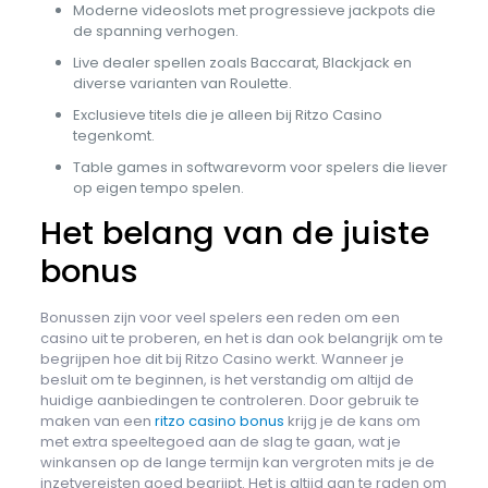
Moderne videoslots met progressieve jackpots die
de spanning verhogen.
Live dealer spellen zoals Baccarat, Blackjack en
diverse varianten van Roulette.
Exclusieve titels die je alleen bij Ritzo Casino
tegenkomt.
Table games in softwarevorm voor spelers die liever
op eigen tempo spelen.
Het belang van de juiste
bonus
Bonussen zijn voor veel spelers een reden om een
casino uit te proberen, en het is dan ook belangrijk om te
begrijpen hoe dit bij Ritzo Casino werkt. Wanneer je
besluit om te beginnen, is het verstandig om altijd de
huidige aanbiedingen te controleren. Door gebruik te
maken van een
ritzo casino bonus
krijg je de kans om
met extra speeltegoed aan de slag te gaan, wat je
winkansen op de lange termijn kan vergroten mits je de
inzetvereisten goed begrijpt. Het is altijd aan te raden om