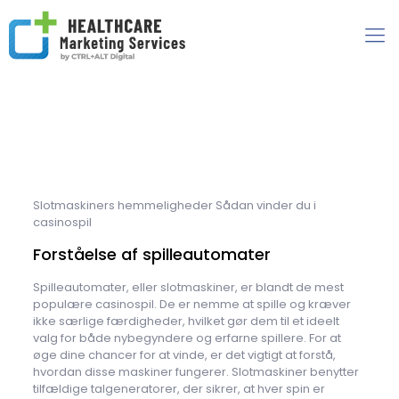
Slotmaskiners hemmeligheder Sådan vinder du i
casinospil
Forståelse af spilleautomater
Spilleautomater, eller slotmaskiner, er blandt de mest
populære casinospil. De er nemme at spille og kræver
ikke særlige færdigheder, hvilket gør dem til et ideelt
valg for både nybegyndere og erfarne spillere. For at
øge dine chancer for at vinde, er det vigtigt at forstå,
hvordan disse maskiner fungerer. Slotmaskiner benytter
tilfældige talgeneratorer, der sikrer, at hver spin er