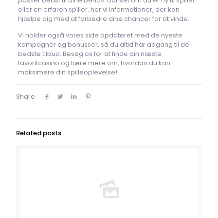
passer bedst til dine behov. Uanset om du er ny til spillet
eller en erfaren spiller, har vi informationer, der kan
hjælpe dig med at forbedre dine chancer for at vinde.
Vi holder også vores side opdateret med de nyeste
kampagner og bonusser, så du altid har adgang til de
bedste tilbud. Besøg os for at finde din næste
favoritcasino og lære mere om, hvordan du kan
maksimere din spilleoplevelse!
Share
Related posts