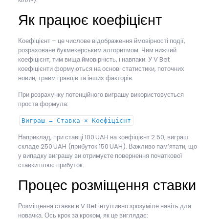
Як працює коефіцієнт
Коефіцієнт – це числове відображення ймовірності події,
розраховане букмекерським алгоритмом. Чим нижчий
коефіцієнт, тим вища ймовірність, і навпаки. У V Bet
коефіцієнти формуються на основі статистики, поточних
новин, травм гравців та інших факторів.
При розрахунку потенційного виграшу використовується
проста формула:
Виграш = Ставка × Коефіцієнт
Наприклад, при ставці 100 UAH на коефіцієнт 2.50, виграш
складе 250 UAH (прибуток 150 UAH). Важливо пам’ятати, що
у випадку виграшу ви отримуєте повернення початкової
ставки плюс прибуток.
Процес розміщення ставки
Розміщення ставки в V Bet інтуїтивно зрозуміле навіть для
новачка. Ось крок за кроком, як це виглядає: