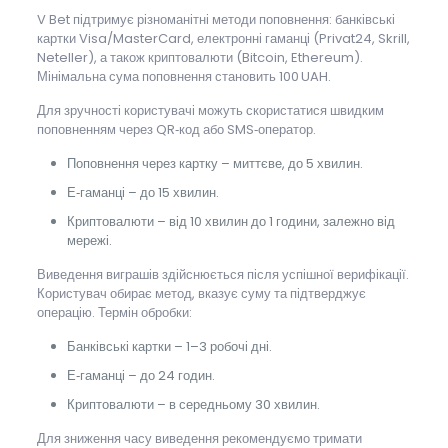
V Bet підтримує різноманітні методи поповнення: банківські
картки Visa/MasterCard, електронні гаманці (Privat24, Skrill,
Neteller), а також криптовалюти (Bitcoin, Ethereum).
Мінімальна сума поповнення становить 100 UAH.
Для зручності користувачі можуть скористатися швидким
поповненням через QR‑код або SMS‑оператор.
Поповнення через картку – миттєве, до 5 хвилин.
Е‑гаманці – до 15 хвилин.
Криптовалюти – від 10 хвилин до 1 години, залежно від
мережі.
Виведення виграшів здійснюється після успішної верифікації.
Користувач обирає метод, вказує суму та підтверджує
операцію. Термін обробки:
Банківські картки – 1–3 робочі дні.
Е‑гаманці – до 24 годин.
Криптовалюти – в середньому 30 хвилин.
Для зниження часу виведення рекомендуємо тримати