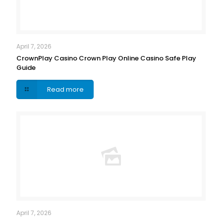
April 7, 2026
CrownPlay Casino Crown Play Online Casino Safe Play
Guide
Read more
April 7, 2026