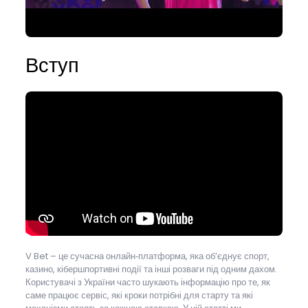
Вступ
V Bet – це сучасна онлайн‑платформа, яка об’єднує спорт,
казино, кібершпортивні події та інші розваги під одним дахом.
Користувачі з України часто шукають інформацію про те, як
саме працює сервіс, які кроки потрібні для старту та які