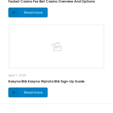
Fezbet Casino Fez Bet Casino Overview And Options
Read more
April 7, 2026
Kasyna Blik Kasyno Wplata Blik Sign-Up Guide
Read more