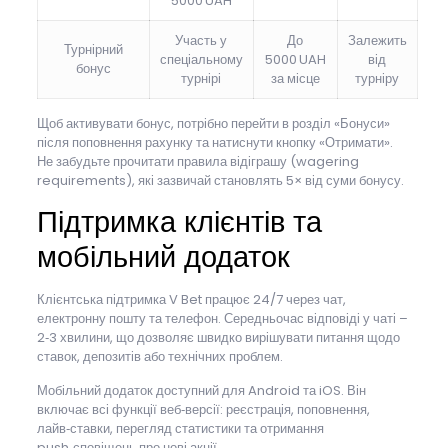
5000 UAH
Участь у
До
Залежить
Турнірний
спеціальному
5000 UAH
від
бонус
турнірі
за місце
турніру
Щоб активувати бонус, потрібно перейти в розділ «Бонуси»
після поповнення рахунку та натиснути кнопку «Отримати».
Не забудьте прочитати правила відіграшу (wagering
requirements), які зазвичай становлять 5× від суми бонусу.
Підтримка клієнтів та
мобільний додаток
Клієнтська підтримка V Bet працює 24/7 через чат,
електронну пошту та телефон. Середньочас відповіді у чаті –
2‑3 хвилини, що дозволяє швидко вирішувати питання щодо
ставок, депозитів або технічних проблем.
Мобільний додаток доступний для Android та iOS. Він
включає всі функції веб‑версії: реєстрація, поповнення,
лайв‑ставки, перегляд статистики та отримання
push‑сповіщень про нові акції.