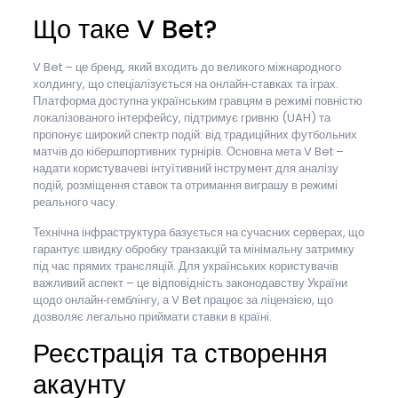
Що таке V Bet?
V Bet – це бренд, який входить до великого міжнародного
холдингу, що спеціалізується на онлайн‑ставках та іграх.
Платформа доступна українським гравцям в режимі повністю
локалізованого інтерфейсу, підтримує гривню (UAH) та
пропонує широкий спектр подій: від традиційних футбольних
матчів до кібершпортивних турнірів. Основна мета V Bet –
надати користувачеві інтуїтивний інструмент для аналізу
подій, розміщення ставок та отримання виграшу в режимі
реального часу.
Технічна інфраструктура базується на сучасних серверах, що
гарантує швидку обробку транзакцій та мінімальну затримку
під час прямих трансляцій. Для українських користувачів
важливий аспект – це відповідність законодавству України
щодо онлайн‑гемблінгу, а V Bet працює за ліцензією, що
дозволяє легально приймати ставки в країні.
Реєстрація та створення
акаунту