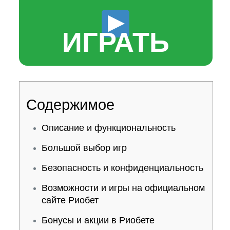
ИГРАТЬ
Содержимое
Описание и функциональность
Большой выбор игр
Безопасность и конфиденциальность
Возможности и игры на официальном
сайте Риобет
Бонусы и акции в Риобете