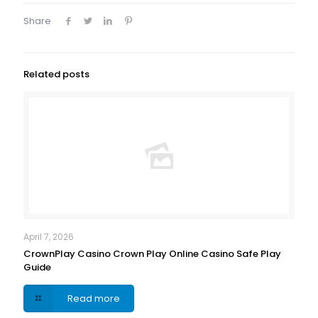
Share
Related posts
April 7, 2026
CrownPlay Casino Crown Play Online Casino Safe Play
Guide
Read more