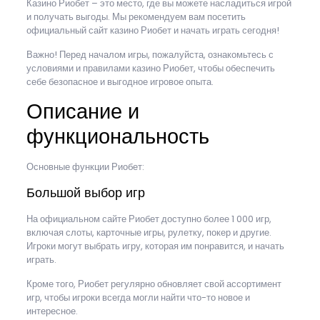
Казино Риобет – это место, где вы можете насладиться игрой
и получать выгоды. Мы рекомендуем вам посетить
официальный сайт казино Риобет и начать играть сегодня!
Важно! Перед началом игры, пожалуйста, ознакомьтесь с
условиями и правилами казино Риобет, чтобы обеспечить
себе безопасное и выгодное игровое опыта.
Описание и
функциональность
Основные функции Риобет:
Большой выбор игр
На официальном сайте Риобет доступно более 1 000 игр,
включая слоты, карточные игры, рулетку, покер и другие.
Игроки могут выбрать игру, которая им понравится, и начать
играть.
Кроме того, Риобет регулярно обновляет свой ассортимент
игр, чтобы игроки всегда могли найти что-то новое и
интересное.