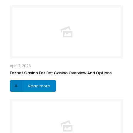
April 7, 2026
Fezbet Casino Fez Bet Casino Overview And Options
Read more