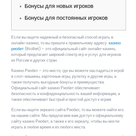
Бонусы для новых игроков
Бонусы для постоянных игроков
Если вы ищете надежный и безопасный способ играть в
онлайн-казино, то вы пришли к правильному адресу.
казино
риобет
(RioBet) – это официальный сайт онлайн-казино,
который предлагает широкий спектр игр и услуг для игроков
из России и других стран.
Казино Риобет – это место, где вы можете насладиться игрой
в слот-машины, карточные игры, рулетку и другие игры, а
также получать выгодные бонусы и преимущества.
Официальный сайт казино Риобет обеспечивает
безопасность и конфиденциальность вашей информации, а
также обеспечивает быстрый и простой доступ к играм.
Если вы ищете зеркало сайта Риобет, то вы можете найти его
на нашем сайте. Мы предлагаем вам доступ к официальному
сайту казино Риобет, а также к его зеркалу, чтобы вы могли
играть в любое время и из любого места.