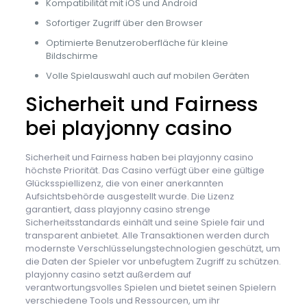
Kompatibilität mit iOS und Android
Sofortiger Zugriff über den Browser
Optimierte Benutzeroberfläche für kleine
Bildschirme
Volle Spielauswahl auch auf mobilen Geräten
Sicherheit und Fairness
bei playjonny casino
Sicherheit und Fairness haben bei playjonny casino
höchste Priorität. Das Casino verfügt über eine gültige
Glücksspiellizenz, die von einer anerkannten
Aufsichtsbehörde ausgestellt wurde. Die Lizenz
garantiert, dass playjonny casino strenge
Sicherheitsstandards einhält und seine Spiele fair und
transparent anbietet. Alle Transaktionen werden durch
modernste Verschlüsselungstechnologien geschützt, um
die Daten der Spieler vor unbefugtem Zugriff zu schützen.
playjonny casino setzt außerdem auf
verantwortungsvolles Spielen und bietet seinen Spielern
verschiedene Tools und Ressourcen, um ihr