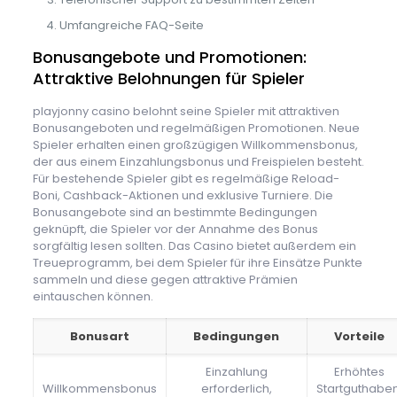
Umfangreiche FAQ-Seite
Bonusangebote und Promotionen:
Attraktive Belohnungen für Spieler
playjonny casino belohnt seine Spieler mit attraktiven
Bonusangeboten und regelmäßigen Promotionen. Neue
Spieler erhalten einen großzügigen Willkommensbonus,
der aus einem Einzahlungsbonus und Freispielen besteht.
Für bestehende Spieler gibt es regelmäßige Reload-
Boni, Cashback-Aktionen und exklusive Turniere. Die
Bonusangebote sind an bestimmte Bedingungen
geknüpft, die Spieler vor der Annahme des Bonus
sorgfältig lesen sollten. Das Casino bietet außerdem ein
Treueprogramm, bei dem Spieler für ihre Einsätze Punkte
sammeln und diese gegen attraktive Prämien
eintauschen können.
Bonusart
Bedingungen
Vorteile
Einzahlung
Erhöhtes
Willkommensbonus
erforderlich,
Startguthaben