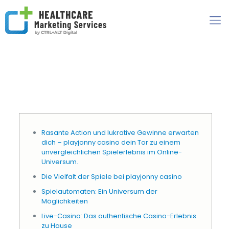
Rasante Action und lukrative Gewinne erwarten
dich – playjonny casino dein Tor zu einem
unvergleichlichen Spielerlebnis im Online-
Universum.
Die Vielfalt der Spiele bei playjonny casino
Spielautomaten: Ein Universum der
Möglichkeiten
Live-Casino: Das authentische Casino-Erlebnis
zu Hause