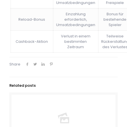
Umsatzbedingungen
Freispiele
Einzahlung
Bonus für
Reload-Bonus
erforderlich,
bestehende
Umsatzbedingungen
Spieler
Verlust in einem
Teilweise
Cashback-Aktion
bestimmten
Rückerstattun
Zeitraum
des Verluste
Share
Related posts