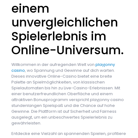
einem
unvergleichlichen
Spielerlebnis im
Online-Universum.
Willkommen in der aufregenden Welt von
playjonny
casino
, wo Spannung und Gewinne auf dich warten.
Dieses innovative Online-Casino bietet eine breite
Palette an Spielmöglichkeiten, von klassischen
Spielautomaten bis hin zu Live-Casino-Erlebnissen. Mit
einer benutzerfreundlichen Oberfläche und einem
attraktiven Bonusprogramm verspricht playjonny casino
stundenlangen Spielspaß und die Chance auf hohe
Gewinne. Die Plattform ist auf Sicherheit und Fairness
ausgelegt, um ein unbeschwertes Spielerlebnis zu
gewährleisten.
Entdecke eine Vielzahl an spannenden Spielen, profitiere