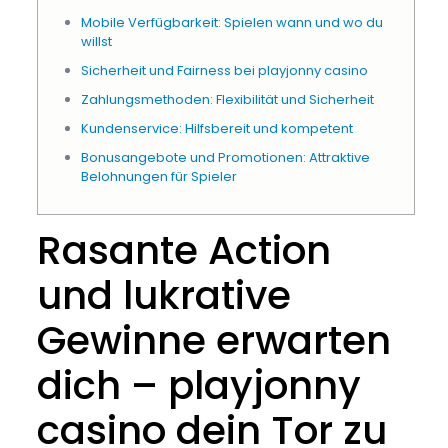
Mobile Verfügbarkeit: Spielen wann und wo du
willst
Sicherheit und Fairness bei playjonny casino
Zahlungsmethoden: Flexibilität und Sicherheit
Kundenservice: Hilfsbereit und kompetent
Bonusangebote und Promotionen: Attraktive
Belohnungen für Spieler
Rasante Action
und lukrative
Gewinne erwarten
dich – playjonny
casino dein Tor zu