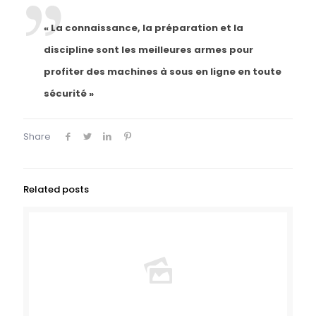
« La connaissance, la préparation et la
discipline sont les meilleures armes pour
profiter des machines à sous en ligne en toute
sécurité »
Share
Related posts