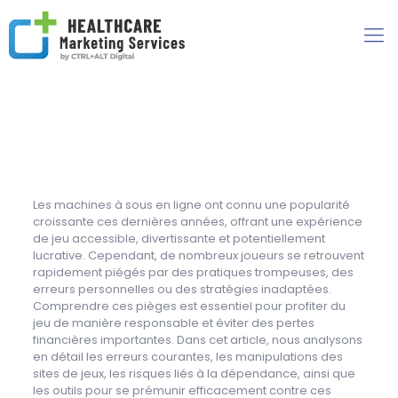
Les machines à sous en ligne ont connu une popularité
croissante ces dernières années, offrant une expérience
de jeu accessible, divertissante et potentiellement
lucrative. Cependant, de nombreux joueurs se retrouvent
rapidement piégés par des pratiques trompeuses, des
erreurs personnelles ou des stratégies inadaptées.
Comprendre ces pièges est essentiel pour profiter du
jeu de manière responsable et éviter des pertes
financières importantes. Dans cet article, nous analysons
en détail les erreurs courantes, les manipulations des
sites de jeux, les risques liés à la dépendance, ainsi que
les outils pour se prémunir efficacement contre ces