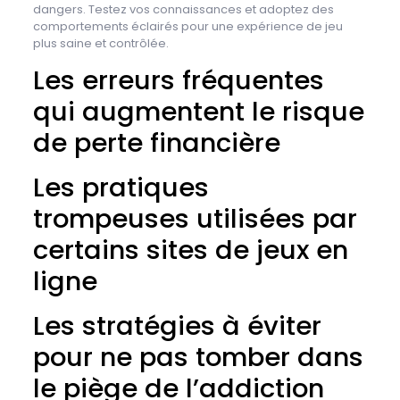
dangers. Testez vos connaissances et adoptez des
comportements éclairés pour une expérience de jeu
plus saine et contrôlée.
Les erreurs fréquentes
qui augmentent le risque
de perte financière
Les pratiques
trompeuses utilisées par
certains sites de jeux en
ligne
Les stratégies à éviter
pour ne pas tomber dans
le piège de l’addiction