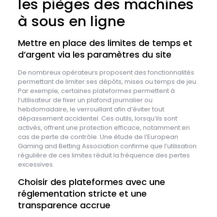
les pièges des machines
à sous en ligne
Mettre en place des limites de temps et
d’argent via les paramètres du site
De nombreux opérateurs proposent des fonctionnalités
permettant de limiter ses dépôts, mises ou temps de jeu.
Par exemple, certaines plateformes permettent à
l’utilisateur de fixer un plafond journalier ou
hebdomadaire, le verrouillant afin d’éviter tout
dépassement accidentel. Ces outils, lorsqu’ils sont
activés, offrent une protection efficace, notamment en
cas de perte de contrôle. Une étude de l’European
Gaming and Betting Association confirme que l’utilisation
régulière de ces limites réduit la fréquence des pertes
excessives.
Choisir des plateformes avec une
réglementation stricte et une
transparence accrue