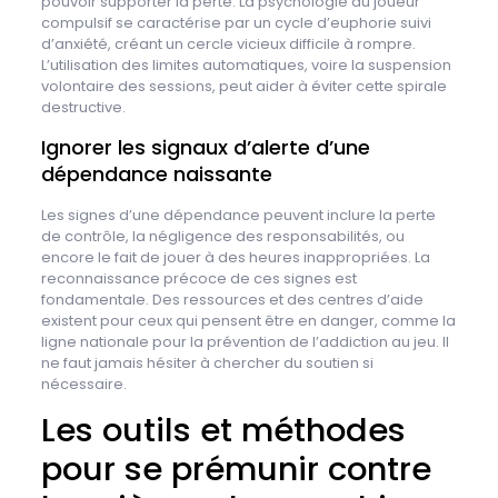
pouvoir supporter la perte. La psychologie du joueur
compulsif se caractérise par un cycle d’euphorie suivi
d’anxiété, créant un cercle vicieux difficile à rompre.
L’utilisation des limites automatiques, voire la suspension
volontaire des sessions, peut aider à éviter cette spirale
destructive.
Ignorer les signaux d’alerte d’une
dépendance naissante
Les signes d’une dépendance peuvent inclure la perte
de contrôle, la négligence des responsabilités, ou
encore le fait de jouer à des heures inappropriées. La
reconnaissance précoce de ces signes est
fondamentale. Des ressources et des centres d’aide
existent pour ceux qui pensent être en danger, comme la
ligne nationale pour la prévention de l’addiction au jeu. Il
ne faut jamais hésiter à chercher du soutien si
nécessaire.
Les outils et méthodes
pour se prémunir contre