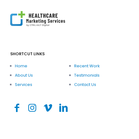
SHORTCUT LINKS
Home
Recent Work
About Us
Testimonials
Services
Contact Us