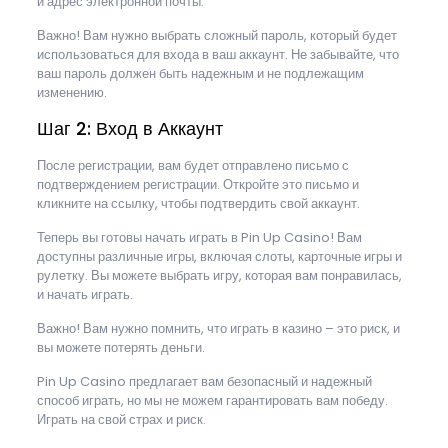
и адрес электронной почты.
Важно! Вам нужно выбрать сложный пароль, который будет
использоваться для входа в ваш аккаунт. Не забывайте, что
ваш пароль должен быть надежным и не подлежащим
изменению.
Шаг 2: Вход в Аккаунт
После регистрации, вам будет отправлено письмо с
подтверждением регистрации. Откройте это письмо и
кликните на ссылку, чтобы подтвердить свой аккаунт.
Теперь вы готовы начать играть в Pin Up Casino! Вам
доступны различные игры, включая слоты, карточные игры и
рулетку. Вы можете выбрать игру, которая вам понравилась,
и начать играть.
Важно! Вам нужно помнить, что играть в казино – это риск, и
вы можете потерять деньги.
Pin Up Casino предлагает вам безопасный и надежный
способ играть, но мы не можем гарантировать вам победу.
Играть на свой страх и риск.