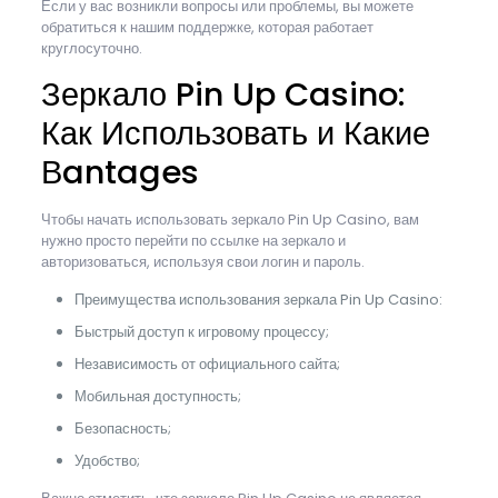
Если у вас возникли вопросы или проблемы, вы можете
обратиться к нашим поддержке, которая работает
круглосуточно.
Зеркало Pin Up Casino:
Как Использовать и Какие
Вantages
Чтобы начать использовать зеркало Pin Up Casino, вам
нужно просто перейти по ссылке на зеркало и
авторизоваться, используя свои логин и пароль.
Преимущества использования зеркала Pin Up Casino:
Быстрый доступ к игровому процессу;
Независимость от официального сайта;
Мобильная доступность;
Безопасность;
Удобство;