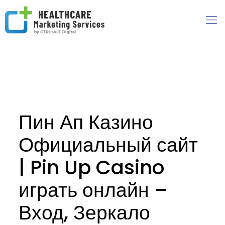
Пин Ап Казино
Официальный сайт
| Pin Up Casino
играть онлайн –
Вход, Зеркало