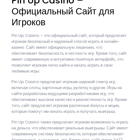
Pin Up Casino –
Официальный Сайт для
Игроков
Pin Up Casino – это официальный сайт, который предлагает
игрокам безопасный и надежный способ играть в онлайн-
казино. Сайт имеет официальную лицензию, что
обеспечивает безопасность и честность игр. Кроме того, сайт
имеет современную и интуитивно понятную интерфейс, что
позволяет игрокам легко найти и начать играть в свои
любимые игры.
Pin Up Casino предлагает игрокам широкий спектр игр,
включая слоты, карточные игры, рулетку и другие. Игры на
сайте разработаны ведущими разработчиками игр, что
обеспечивает высокое качество и реалистичность игр. Кроме
того, сайт предлагает игрокам различные бонусы и акции,
которые помогут им начать играть и получать выигрыш.
Pin Up Casino также предлагает игрокам возможность играть
на деньги, что обеспечивает реальные выигрышы. Сайт имеет
современную систему безопасности, которая обеспечивает
безопасность и честность игр. Кроме того, сайт имеет 24/7