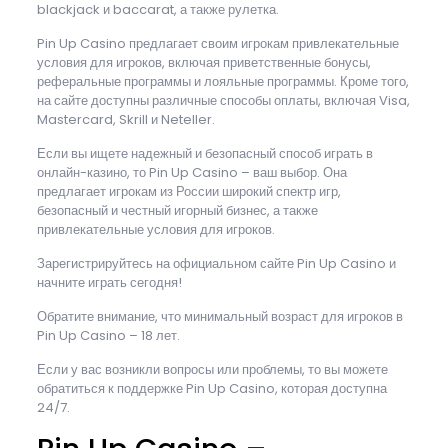
blackjack и baccarat, а также рулетка.
Pin Up Casino предлагает своим игрокам привлекательные
условия для игроков, включая приветственные бонусы,
реферальные программы и лояльные программы. Кроме того,
на сайте доступны различные способы оплаты, включая Visa,
Mastercard, Skrill и Neteller.
Если вы ищете надежный и безопасный способ играть в
онлайн-казино, то Pin Up Casino – ваш выбор. Она
предлагает игрокам из России широкий спектр игр,
безопасный и честный игорный бизнес, а также
привлекательные условия для игроков.
Зарегистрируйтесь на официальном сайте Pin Up Casino и
начните играть сегодня!
Обратите внимание, что минимальный возраст для игроков в
Pin Up Casino – 18 лет.
Если у вас возникли вопросы или проблемы, то вы можете
обратиться к поддержке Pin Up Casino, которая доступна
24/7.